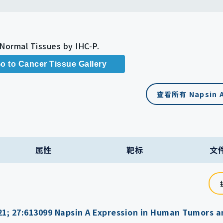
 Normal Tissues by IHC-P.
o to Cancer Tissue Gallery
查看所有 Napsin 
属性
靶标
文
21; 27:613099 Napsin A Expression in Human Tumors 