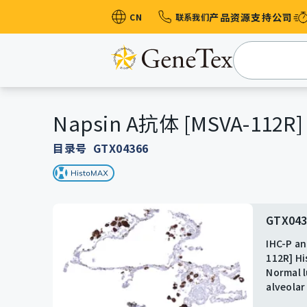
产品
资源
支持
公司
CN
联系我们
一抗
二抗
HistoMAX™ 
Napsin A抗体 [MSVA-112R]
G 蛋白偶联受体
目录号 GTX04366
抗体套装
ELISA抗体对和
GTX043
GTX043
GTX043
同型对照
IHC-P an
IHC-P an
IHC-P an
蛋白质和多肽
112R] H
Napsin 
112R] H
Normal 
Adenocar
Moderate
切片
alveola