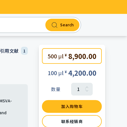
Search
引用文献
1
8,900.00
500 μl
¥
4,200.00
100 μl
¥
数量
[MSVA-
4366
y [MSVA-
加入购物车
 and
联系经销商