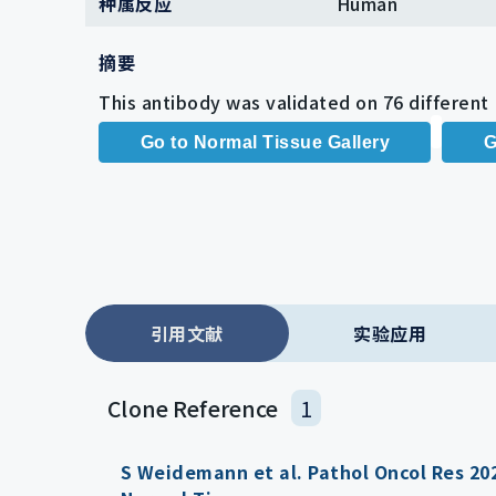
种属反应
Human
摘要
This antibody was validated on 76 different
Go to Normal Tissue Gallery
G
引用文献
实验应用
Clone Reference
1
S Weidemann
et al.
Pathol Oncol Res 20