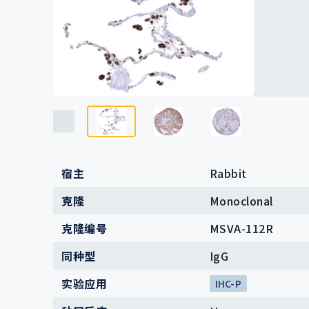
裂解液
血清和血浆
试剂
研究试剂盒
研究工具
宿主
Rabbit
克隆
Monoclonal
克隆编号
MSVA-112R
同种型
IgG
实验应用
IHC-P