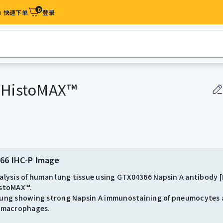
0
快速下单​
登录
免疫组化严选抗体
 HistoMAX™
试剂盒
66 IHC-P Image
66 IHC-P Image
66 IHC-P Image
alysis of human lung tissue using GTX04366 Napsin A antibody 
alysis of human lung adenocarcinoma (LUAD) tissue using GTX0
alysis of human kidney tissue using GTX04366 Napsin A antibod
istoMAX™.
A antibody [MSVA-112R] HistoMAX™.
istoMAX™.
lung showing strong Napsin A immunostaining of pneumocytes
cinoma of the lung with strong expression of Napsin A.
 Napsin A immunostaining in proximal tubuli of the kidney.
r macrophages.