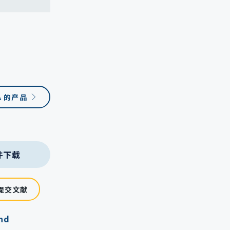
A 的产品
件下载
提交文献
and